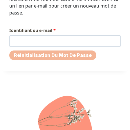
un lien par e-mail pour créer un nouveau mot de
passe.
O
Identifiant ou e-mail
*
b
l
Réinitialisation Du Mot De Passe
i
g
a
t
o
i
r
e