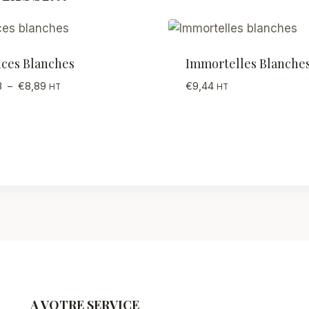
ices Blanches
Immortelles Blanche
Plage
8
–
€
8,89
€
9,44
HT
HT
de
prix :
€7,78
à
€8,89
A VOTRE SERVICE