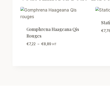
Stat
Gomphrena Haageana Qis
€
7,7
Rouges
Plage
€
7,22
–
€
8,89
HT
de
prix :
€7,22
à
€8,89