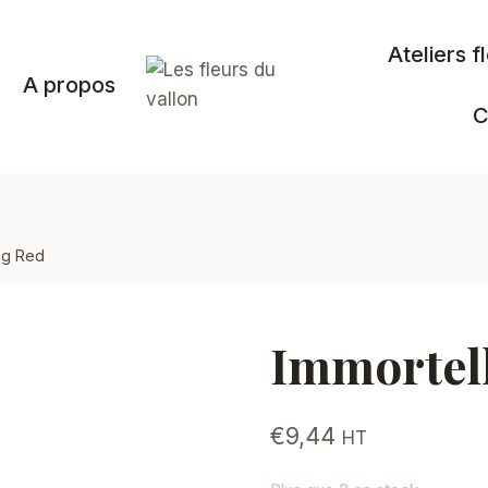
Ateliers f
A propos
C
ng Red
Immortel
€
9,44
HT