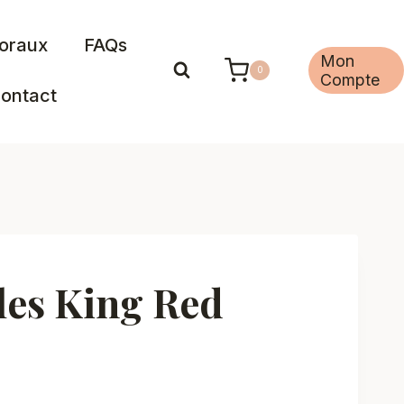
loraux
FAQs
Mon
0
Compte
ontact
les King Red