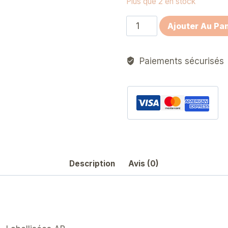
Plus que 2 en stock
quantité
Ajouter Au Pan
de
Immortelles
Paiements sécurisés
King
Red
Description
Avis (0)