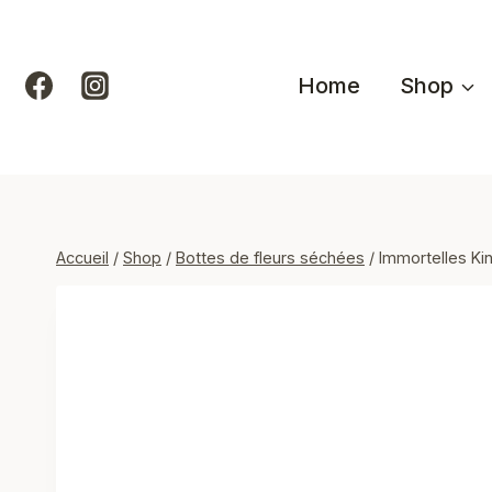
Aller
au
contenu
Home
Shop
Accueil
/
Shop
/
Bottes de fleurs séchées
/
Immortelles Ki