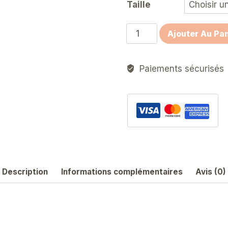
Taille
prix :
€7,2
quantité
Ajouter Au Pan
à
de
Lin
€8,8
Paiements sécurisés
Description
Informations complémentaires
Avis (0)