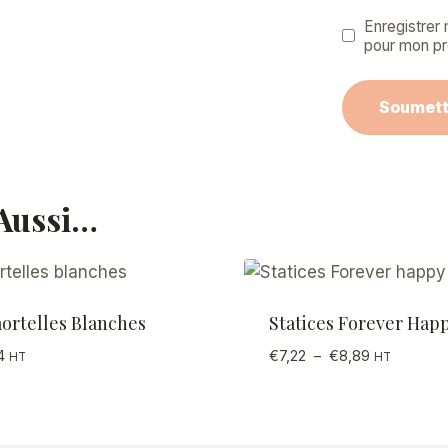
Enregistrer
pour mon pr
 Aussi…
ortelles Blanches
Statices Forever Hap
Plage
4
€
7,22
–
€
8,89
HT
HT
de
prix :
€7,22
à