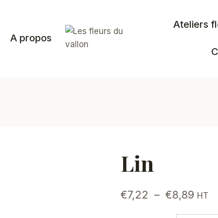
Ateliers f
A propos
C
Lin
Plag
€
7,22
–
€
8,89
HT
de