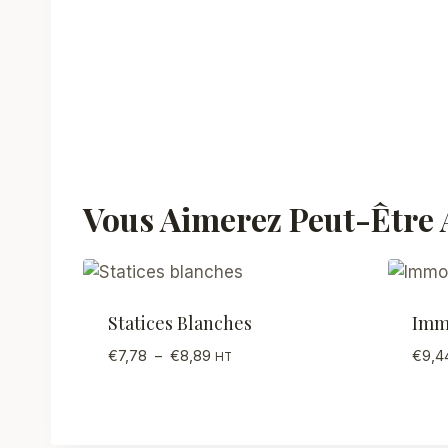
Vous Aimerez Peut-Être
Statices Blanches
Imm
Plage
€
7,78
–
€
8,89
€
9,4
HT
de
prix :
€7,78
à