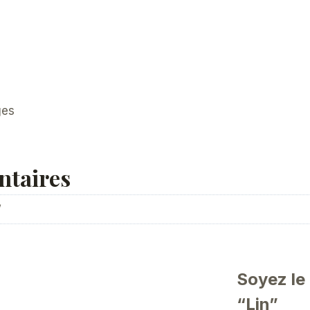
ges
ntaires
Soyez le 
“Lin”