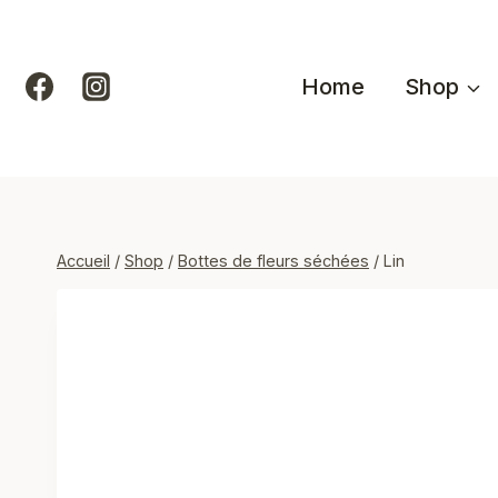
Aller
au
contenu
Home
Shop
Accueil
/
Shop
/
Bottes de fleurs séchées
/
Lin