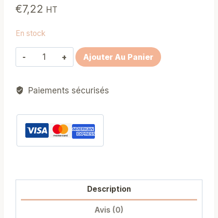
€
7,22
HT
En stock
quantité
Ajouter Au Panier
de
Stipa
Paiements sécurisés
penata
ou
plumet
Description
Avis (0)