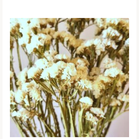
prix :
€7,22
à
€8,89