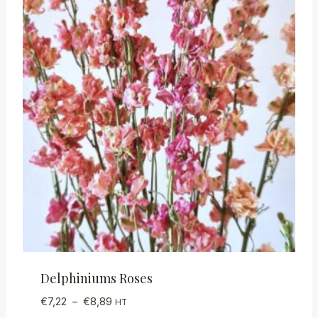
Delphiniums Roses
Plage
€
7,22
–
€
8,89
HT
de